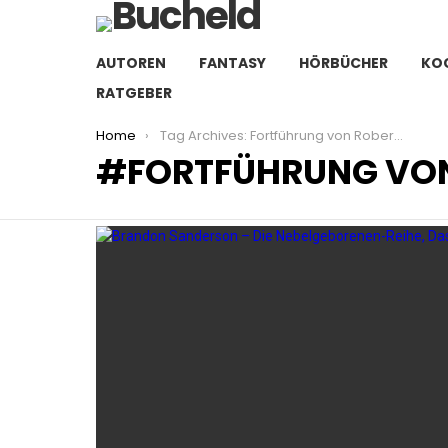
AUTOREN
FANTASY
HÖRBÜCHER
KO
RATGEBER
You are here:
Home
Tag Archives: Fortführung von Robert Jordan
FORTFÜHRUNG VO
LATEST
STORIES