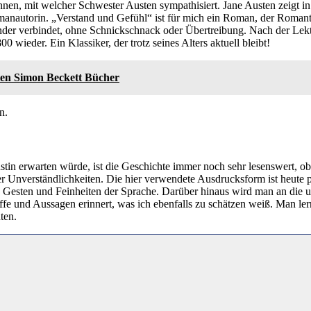
ennen, mit welcher Schwester Austen sympathisiert. Jane Austen zeigt 
omanautorin. „Verstand und Gefühl“ ist für mich ein Roman, der Roman
er verbindet, ohne Schnickschnack oder Übertreibung. Nach der Lekt
00 wieder. Ein Klassiker, der trotz seines Alters aktuell bleibt!
ten Simon Beckett Bücher
n.
in erwarten würde, ist die Geschichte immer noch sehr lesenswert, obwo
er Unverständlichkeiten. Die hier verwendete Ausdrucksform ist heute p
n Gesten und Feinheiten der Sprache. Darüber hinaus wird man an die 
ffe und Aussagen erinnert, was ich ebenfalls zu schätzen weiß. Man ler
ten.