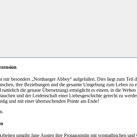
ezension
st mir besonders „Northanger Abbey“ aufgefallen. Dies liegt zum Teil d
enschen, ihre Beziehungen und die gesamte Umgebung zum Leben zu 
d natürlich die genaue Übersetzung) ermöglicht es einem, in die Welte
auchen und der Leidenschaft einer Liebesgeschichte gerecht zu werde
lustig und mit einer überraschenden Pointe am Ende!
n.
on
 Arbeiten umgibt Jane Austen ihre Protagonistin mit sympathischen un