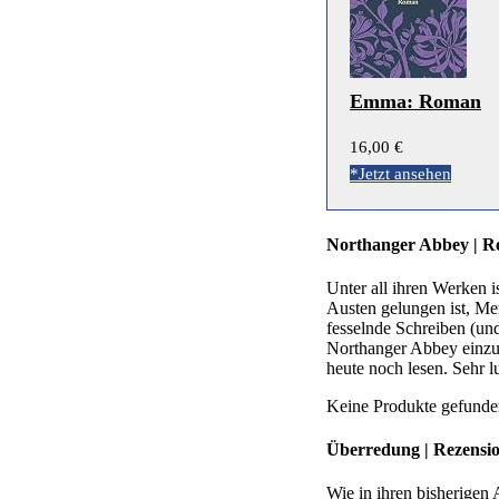
Emma: Roman
16,00 €
*Jetzt ansehen
Northanger Abbey | R
Unter all ihren Werken i
Austen gelungen ist, M
fesselnde Schreiben (un
Northanger Abbey einzut
heute noch lesen. Sehr 
Keine Produkte gefunde
Überredung | Rezensi
Wie in ihren bisherigen