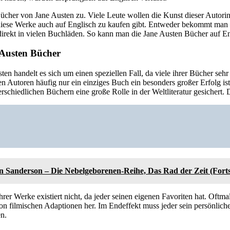
 Bücher von Jane Austen zu. Viele Leute wollen die Kunst dieser Autori
iese Werke auch auf Englisch zu kaufen gibt. Entweder bekommt man s
direkt in vielen Buchläden. So kann man die Jane Austen Bücher auf En
Austen Bücher
ten handelt es sich um einen speziellen Fall, da viele ihrer Bücher sehr
n Autoren häufig nur ein einziges Buch ein besonders großer Erfolg ist
terschiedlichen Büchern eine große Rolle in der Weltliteratur gesichert.
 Sanderson – Die Nebelgeborenen-Reihe, Das Rad der Zeit (Fort
hrer Werke existiert nicht, da jeder seinen eigenen Favoriten hat. Oftmal
on filmischen Adaptionen her. Im Endeffekt muss jeder sein persönlic
en.