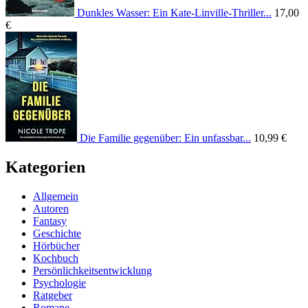
Dunkles Wasser: Ein Kate-Linville-Thriller...
17,00
€
Die Familie gegenüber: Ein unfassbar...
10,99 €
Kategorien
Allgemein
Autoren
Fantasy
Geschichte
Hörbücher
Kochbuch
Persönlichkeitsentwicklung
Psychologie
Ratgeber
Romane