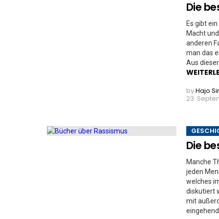
Die be
Es gibt ei
Macht und 
anderen Fa
man das ei
Aus diese
WEITERL
by
Hajo S
23. Septe
GESCHI
Die be
Manche The
jeden Men
welches i
diskutiert
mit außero
eingehend 