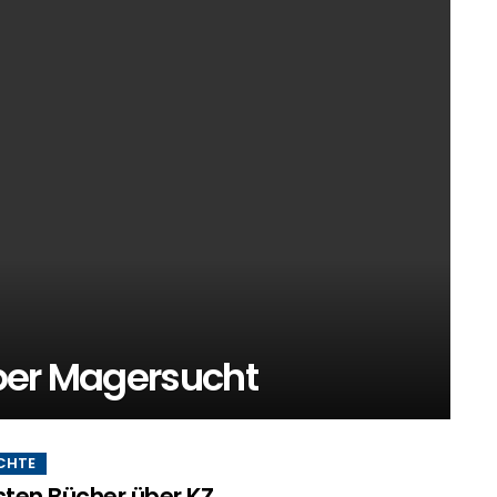
ber Magersucht
CHTE
sten Bücher über KZ