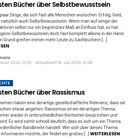
sten Bücher über Selbstbewusstsein
n paar Dinge, die sich fast alle Menschen wünschen. Erfolg, Geld,
natürlich auch Selbstbewusstsein. Wenn man auf einige der
ktoren selbst nur ein begrenztes Maß an Einfluss hat, so hat
gene Selbstbewusstsein doch fast komplett alleine in der Hand.
m Grund greifen immer mehr Leute zu Sachbüchern […]
ESEN
imons
mber 2022, 12:50
aktualisiert
18. Juli 2024, 10:08
CHTE
sten Bücher über Rassismus
men haben eine derartige gesellschaftliche Relevanz, dass sie
schen etwas angehen. Rassismus ist ein derartiges Thema,
mmer wieder in unterschiedlichen Kontexten besprochen und
 wird. Es wird somit schnell deutlich, dass es sich um ein Thema
rdentlicher Bandbreite handelt. Wer sich über dieses Thema
WEITERLESEN
informieren möchte, der findet ein großes […]