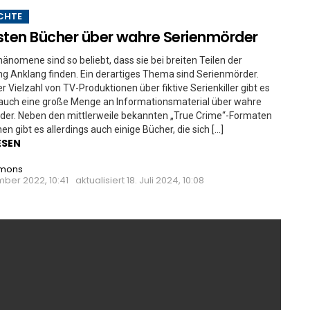
CHTE
sten Bücher über wahre Serienmörder
nomene sind so beliebt, dass sie bei breiten Teilen der
g Anklang finden. Ein derartiges Thema sind Serienmörder.
r Vielzahl von TV-Produktionen über fiktive Serienkiller gibt es
 auch eine große Menge an Informationsmaterial über wahre
der. Neben den mittlerweile bekannten „True Crime“-Formaten
en gibt es allerdings auch einige Bücher, die sich […]
ESEN
imons
ber 2022, 10:41
aktualisiert
18. Juli 2024, 10:08