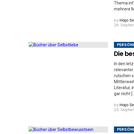
Thema info
mehrere Mö
by
Hajo S
26. Septe
PERSÖN
Die be
In den le
relevanter
rutschen s
Mittlerwei
Literatur,
gar nicht [
by
Hajo S
23. Septe
PERSÖN