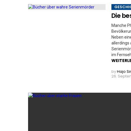
GESCHI
Die be
Manche Phä
Bevölkerun
Neben eine
allerdings
Serienmör
im Fernseh
WEITERL
by
Hajo S
26. Septem