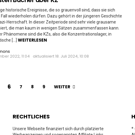
ige historische Ereignisse, die so grauenvoll sind, dass sie sich
 Fall wiederholen dürfen. Dazu gehört in der jüngeren Geschichte
azi-Herrschaft. In dieser Zeitperiode sind sehr viele grausame
siert, die man kaum in wenigen Sätzen zusammenfassen kann.
er Phänomene sind die KZs, also die Konzentrationslager, in
WEITERLESEN
tische […]
imons
ber 2022, 11:04
aktualisiert
18. Juli 2024, 10:08
6
WEITER
7
8
9
RECHTLICHES
H
Unsere Webseite finanziert sich durch platzierte
*
Werbeanzeigen und sogenannten Affiliate Links
A