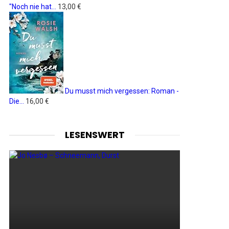
"Noch nie hat...
13,00 €
Du musst mich vergessen: Roman -
Die...
16,00 €
LESENSWERT