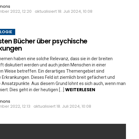
imons
mber 2022, 12:20
aktualisiert
18. Juli 2024, 10:08
LOGIE
sten Bücher über psychische
nkungen
men haben eine solche Relevanz, dass sie in der breiten
ft diskutiert werden und auch jeden Menschen in einer
n Weise betreffen. Ein derartiges Themengebiet sind
 Erkrankungen. Dieses Feld ist ziemlich breit gefächert und
le Ansatzpunkte. Aus diesem Grund lohnt es sich auch, wenn man
WEITERLESEN
iert. Dies geht in der heutigen […]
imons
ber 2022, 12:13
aktualisiert
18. Juli 2024, 10:08