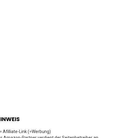
INWEIS
 = Afilliate-Link (=Werbung)
ls Amazon-Partner verdient der Seitenbetreiber an