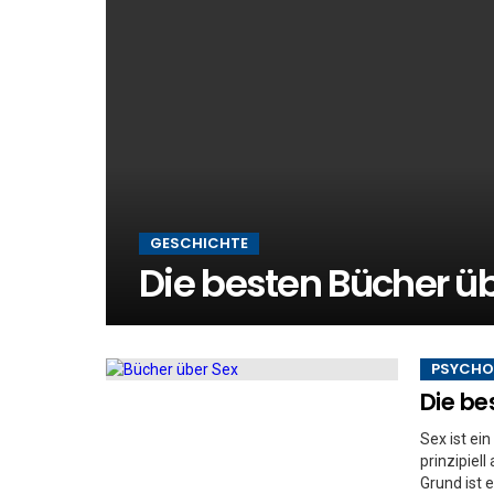
GESCHICHTE
Die besten Bücher üb
PSYCHO
Die be
Sex ist ei
prinzipiel
Grund ist 