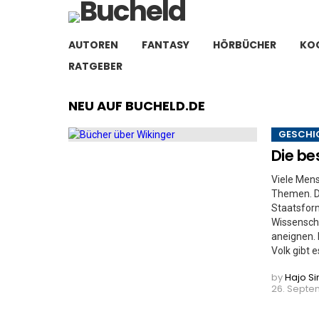
AUTOREN
FANTASY
HÖRBÜCHER
KO
RATGEBER
NEU AUF BUCHELD.DE
GESCHI
Die be
Viele Mens
Themen. D
Staatsfor
Wissenscha
aneignen. 
Volk gibt e
by
Hajo S
26. Septem