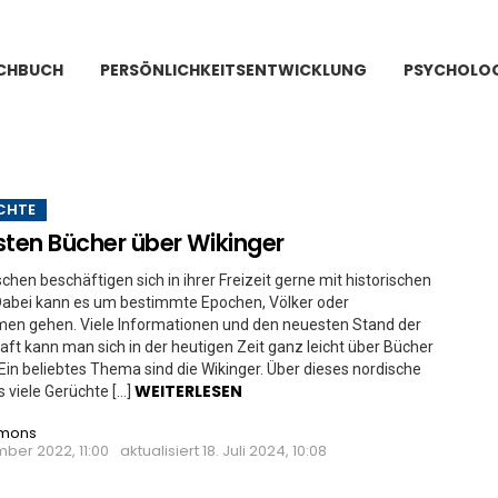
CHBUCH
PERSÖNLICHKEITSENTWICKLUNG
PSYCHOLOG
CHTE
sten Bücher über Wikinger
chen beschäftigen sich in ihrer Freizeit gerne mit historischen
abei kann es um bestimmte Epochen, Völker oder
men gehen. Viele Informationen und den neuesten Stand der
ft kann man sich in der heutigen Zeit ganz leicht über Bücher
Ein beliebtes Thema sind die Wikinger. Über dieses nordische
WEITERLESEN
s viele Gerüchte […]
imons
ber 2022, 11:00
aktualisiert
18. Juli 2024, 10:08