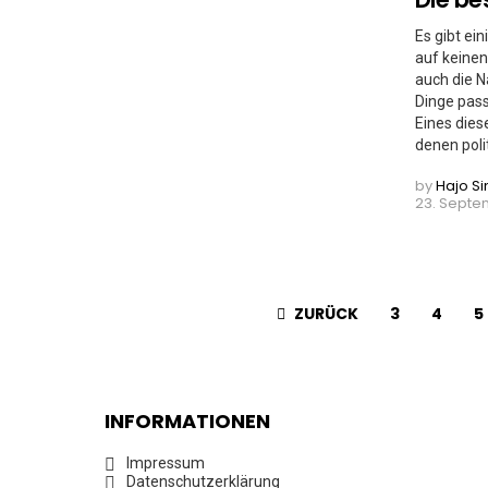
Es gibt ein
auf keinen
auch die N
Dinge pas
Eines dies
denen poli
by
Hajo S
23. Septem
ZURÜCK
3
4
5
INFORMATIONEN
Impressum
Datenschutzerklärung