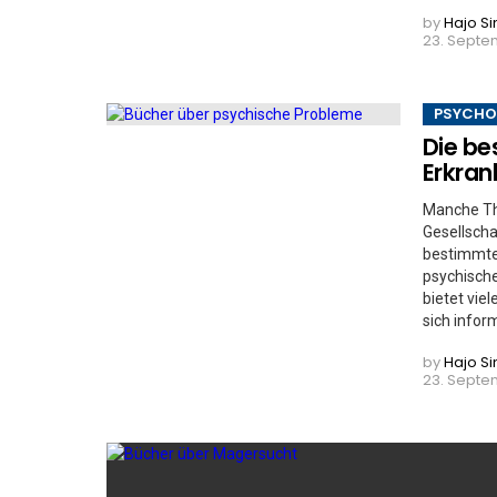
by
Hajo S
23. Septe
PSYCHO
Die be
Erkra
Manche The
Gesellscha
bestimmte
psychische
bietet vie
sich inform
by
Hajo S
23. Septem